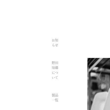
お知
らせ
野田
琺瑯
につ
いて
製品
一覧