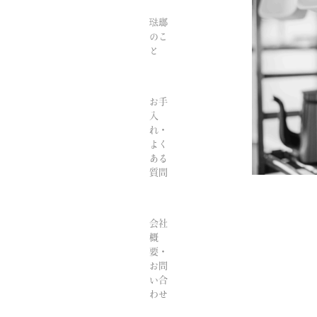
琺瑯
のこ
と
お手
入
れ・
よく
ある
質問
会社
概
要・
お問
い合
わせ