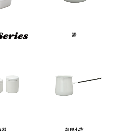
鍋
容器
調理小物