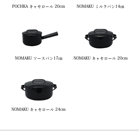
POCHKA キャセロール 20cm
NOMAKU ミルクパン14㎝
NOMAKU ソースパン17㎝
NOMAKU キャセロール 20cm
NOMAKU キャセロール 24cm