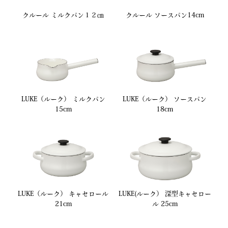
クルール ミルクパン１２㎝
クルール ソースパン14cm
LUKE（ルーク） ミルクパン
LUKE（ルーク） ソースパン
15cm
18cm
LUKE（ルーク） キャセロール
LUKE(ルーク） 深型キャセロー
21cm
ル 25cm