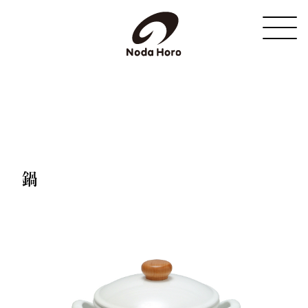
野田琺瑯
鍋