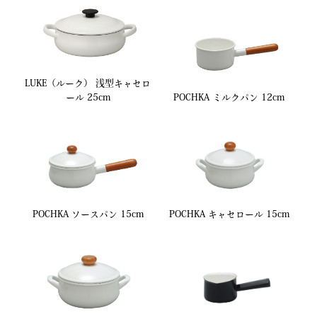
LUKE（ルーク） 浅型キャセロ
ール 25cm
POCHKA ミルクパン 12cm
POCHKA ソースパン 15cm
POCHKA キャセロール 15cm