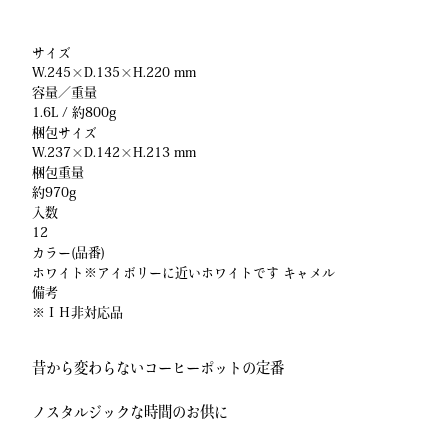
サイズ
W.245×D.135×H.220 mm
容量／重量
1.6L / 約800g
梱包サイズ
W.237×D.142×H.213 mm
梱包重量
約970g
入数
12
カラー(品番)
ホワイト※アイボリーに近いホワイトです
キャメル
備考
※ＩＨ非対応品
昔から変わらないコーヒーポットの定番
ノスタルジックな時間のお供に