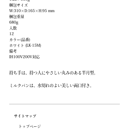
梱包サイズ
W:310×D:165×H:95 mm
梱包重量
680g
入数
12
カラー(品番)
ホワイト (LK-15M)
備考
IH100V200V対応
持ち手は、持つ人にやさしい丸みのある半月型。
ミルクパンは、水切れのよい美しい両口付き。
サイトマップ
トップページ