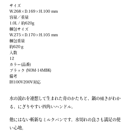
サイズ
W.268×D.169×H.100 mm
容量／重量
1.0L / 約620g
梱包サイズ
W.275×D.170×H.105 mm
梱包重量
約620ｇ
入数
12
カラー(品番)
ブラック (NOM-14MBK)
備考
IH100V200V対応
水の流れを連想して生まれた舟のかたちと、鍋の傾きがわか
る、にぎりやすい四角いハンドル。
他にはない斬新なミルクパンです。水切れの良さも満足の使
い心地。