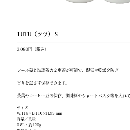
TUTU（ツツ）Ｓ
3,080円（税込）
シール蓋と琺瑯蓋の２重蓋が可能で、湿気や乾燥を防ぎ
香りを逃さず保存できます。
茶葉やコーヒー豆の保存、調味料やショートパスタ等を入れ
サイズ
W.116×D.116×H.93 mm
容量／重量
0.8L / 約420g