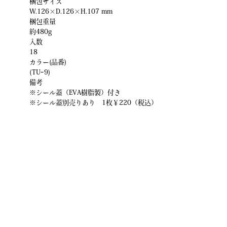
梱包サイズ
W.126×D.126×H.107 mm
梱包重量
約480g
入数
18
カラー(品番)
(TUｰ9)
備考
※シール蓋（EVA樹脂製）付き
※シール蓋別売りあり 1枚￥220（税込）