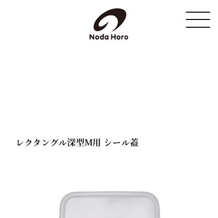
野田琺瑯
レクタングル深型M用 シール蓋