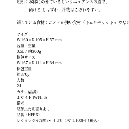
短所：本体にのせているというニュアンスの蓋で、
傾ける とはずれ、汁物はこぼれやすい。
適している食材：ニオイの強い食材（キムチやラッキョ ウな
サイズ
W.160×D.105×H.57 mm
容量／重量
0.5L / 約300g
梱包サイズ
W.167×D.111×H.64 mm
梱包重量
約370g
入数
24
カラー(品番)
ホワイト (WFH-S)
備考
琺瑯ふた別売りあり：
品番（HFF-S）
レクタングル深型Sサイズ用 1枚 1,100円（税込）