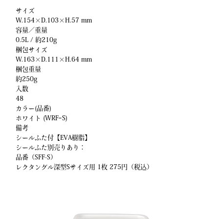
サイズ
W.154×D.103×H.57 mm
容量／重量
0.5L / 約210g
梱包サイズ
W.163×D.111×H.64 mm
梱包重量
約250g
入数
48
カラー(品番)
ホワイト (WRFｰS)
備考
シールふた付【EVA樹脂】
シールふた別売りあり：
品番（SFF-S）
レクタングル深型Sサイズ用 1枚 275円（税込）