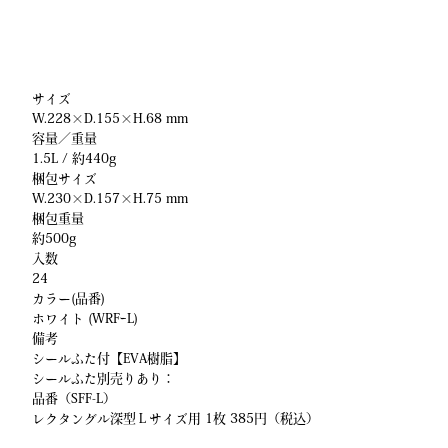
サイズ
W.228×D.155×H.68 mm
容量／重量
1.5L / 約440g
梱包サイズ
W.230×D.157×H.75 mm
梱包重量
約500g
入数
24
カラー(品番)
ホワイト (WRFｰL)
備考
シールふた付【EVA樹脂】
シールふた別売りあり：
品番（SFF-L）
レクタングル深型Ｌサイズ用 1枚 385円（税込）