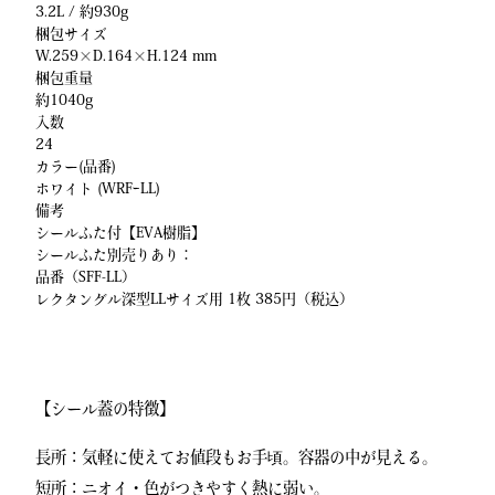
3.2L / 約930g
梱包サイズ
W.259×D.164×H.124 mm
梱包重量
約1040g
入数
24
カラー(品番)
ホワイト (WRFｰLL)
備考
シールふた付【EVA樹脂】
シールふた別売りあり：
品番（SFF-LL）
レクタングル深型LLサイズ用 1枚 385円（税込）
【シール蓋の特徴】
長所：気軽に使えてお値段もお手頃。容器の中が見える。
短所：ニオイ・色がつきやすく熱に弱い。