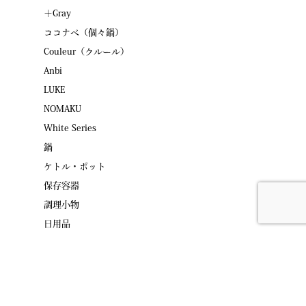
＋Gray
ココナベ（個々鍋）
Couleur（クルール）
Anbi
LUKE
NOMAKU
White Series
鍋
ケトル・ポット
保存容器
調理小物
日用品
お問い合わせ
会社概要
野田琺瑯について