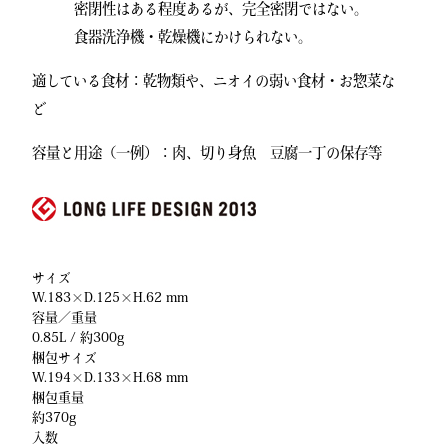
密閉性はある程度あるが、完全密閉ではない。
食器洗浄機・乾燥機にかけられない。
適している食材：乾物類や、ニオイの弱い食材・お惣菜な
ど
容量と用途（一例）：肉、切り身魚 豆腐一丁の保存等
サイズ
W.183×D.125×H.62 mm
容量／重量
0.85L / 約300g
梱包サイズ
W.194×D.133×H.68 mm
梱包重量
約370g
入数